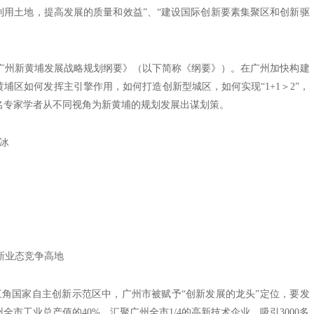
利用土地，提高发展的质量和效益”、“建设国际创新要素集聚区和创新驱
州新黄埔发展战略规划纲要》（以下简称《纲要》）。在广州加快构建
埔区如何发挥主引擎作用，如何打造创新型城区，如何实现“1+1＞2”，
名专家学者从不同视角为新黄埔的规划发展出谋划策。
冰
新业态竞争高地
珠三角国家自主创新示范区中，广州市被赋予“创新发展的龙头”定位，要发
市工业总产值的40%、汇聚广州全市1/4的高新技术企业、吸引3000多