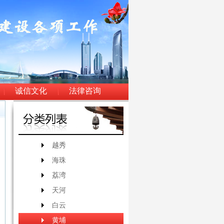
诚信文化
法律咨询
越秀
海珠
荔湾
天河
白云
黄埔