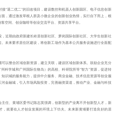
接“退二优二”的旧改项目，建设数控和机器人创新园区、电子信息创新
方面，通过激发草根人群及小微企业的创新创业热情，实行自下而上，根
创客空间、创业咖啡等创业交流平台、资源共享平台。
，近期由政府新建长岭居创新社区、萝岗国际创新社区、大学生创新社
套。未来要求居住区建设，将创新工场作为基本公共服务设施进行全面配
可以整合区域创新资源，建立关联，建设区域创新体系。鼓励企业充分
广州科学城和广州国际生物岛）的高校、科研院所等“智力”资源，促进转
、知识城的服务能力，提供中介服务、商业金融、技术信息资源等创业服
天河金融城，引入市场风险投资，完善融资渠道，推动产业、金融与科技
主任、黄埔区委书记陈志英强调，创新型的产业离不开创新型人才，新
才，就要在人才创业发展的环境上下功夫。未来新黄埔要打造良好的居