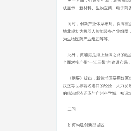
另一方面，打造新引擎，聚焦高端制
板显示、新材料、生物医药、电子商
同时，创新产业体系布局。保障重点
地北规划为机器人智能装备产业组团
为生物医药产业组团等等。
此外，黄埔港是海上丝绸之路的起点
全面对接广州“一江三带”的建设布局
《纲要》提出，新黄埔区要用好区位
汉堡等世界著名港口的经验，大力发
的临港经济还应与广州科学城、知识
二问
如何构建创新型城区