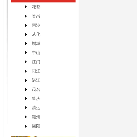
花都
番禺
南沙
从化
增城
中山
江门
阳江
湛江
茂名
肇庆
清远
潮州
揭阳