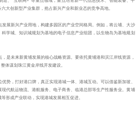
造、“互联网+”等重点领域，重点培育新一代信息技术、智能装备、平
务六大创新型产业集群，抢占新兴产业和新业态的竞争高地。
发展新兴产业用地，构建多园区的产业空间格局。例如，将云埔、大沙
，科学城、知识城规划为基地的电子信息产业组团，以生物岛为基地规划
，是未来新黄埔发展的核心战略资源。要依托黄埔港和滨江岸线资源，
，整体谋划珠江黄金岸线开发建设。
优势，打好港口牌，真正实现港城一体、港城互动。可以借鉴新加坡、
展现代航运物流、港航服务、电子商务、临港总部等生产性服务业。黄埔
城等形成产业联动，实现港城发展相互促进。