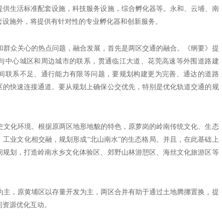
提供生活标准配套设施，科技服务设施，综合孵化器等。永和、云埔、南
套设施外，将提供有针对性的专业孵化器和创新服务。
群众关心的热点问题，融合发展，首先是两区交通的融合。《纲要》提
与中心城区和周边城市的联系，贯通临江大道、花莞高速等外围道路建
间联系不足、通行能力有限等问题，要规划构建更为完善、通达的道路
区的快速连接通道。要从规划上确保公交优先，特别是优化轨道交通的规
文化环境。根据原两区地形地貌的特色，原萝岗的岭南传统文化、生态
，工业文化相交融，规划形成“北山南水”的生态格局。并且，在此基础上
间规划，打造岭南水乡文化体验区、郊野山林游憩区、海丝文化旅游区等
主，原黄埔区以存量开发为主，两区合并有助于通过土地腾挪置换，提
间资源优化互动。