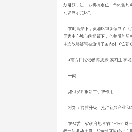
划引领，进一步明确定位，节约集约
动发展示范区”。
在此背景下，黄埔区组织编制了《广
国家中心城市的背景下，合并后的新黄
本次战略咨询会邀请了国内外16位著
●南方日报记者 陈思勤 实习生 郭淞
一问
如何发挥创新主引擎作用
对策：提质升级，抢占新兴产业和
在省委、省政府规划的“1+1+7”
挥龙头带动作用。新黄埔区以约占广州全